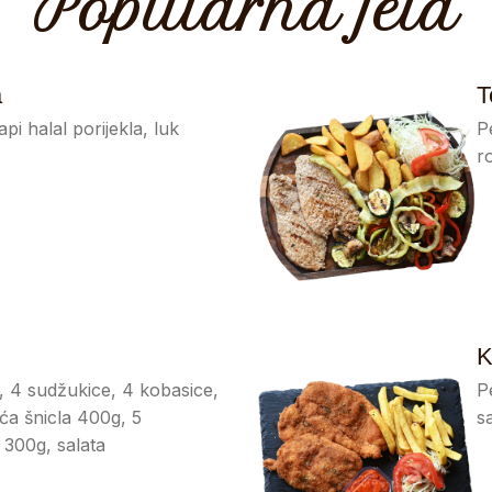
Popularna jela
a
T
pi halal porijekla, luk
P
r
K
, 4 sudžukice, 4 kobasice,
P
leća šnicla 400g, 5
s
 300g, salata