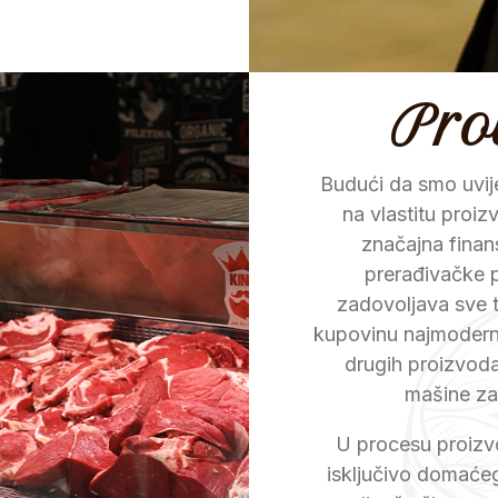
Pro
Budući da smo uvije
na vlastitu proi
značajna finan
prerađivačke p
zadovoljava sve te
kupovinu najmoderni
drugih proizvoda
mašine za
U procesu proizvo
isključivo domaćeg