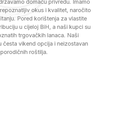
održavamo domaću privredu. Imamo
prepoznatljiv okus i kvalitet, naročito
tanju. Pored korištenja za vlastite
ibuciju u cijeloj BiH, a naši kupci su
poznatih trgovačkih lanaca. Naši
 česta vikend opcija i neizostavan
 porodičnih roštilja.