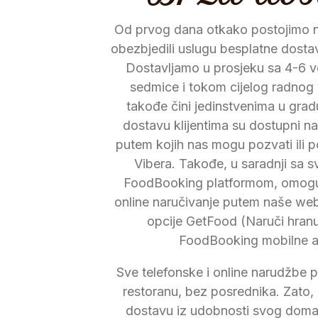
Od prvog dana otkako postojimo n
obezbjedili uslugu besplatne dosta
Dostavljamo u prosjeku sa 4-6 vo
sedmice i tokom cijelog radnog
takođe čini jedinstvenima u gra
dostavu klijentima su dostupni naš
putem kojih nas mogu pozvati ili 
Vibera. Takođe, u saradnji sa 
FoodBooking platformom, omogući
online naručivanje putem naše we
opcije GetFood (Naruči hranu
FoodBooking mobilne ap
Sve telefonske i online narudžbe p
restoranu, bez posrednika. Zato,
dostavu iz udobnosti svog doma 