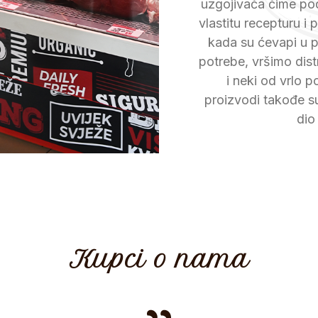
uzgojivača čime p
vlastitu recepturu i 
kada su ćevapi u pi
potrebe, vršimo distr
i neki od vrlo 
proizvodi takođe su
dio
Kupci o nama