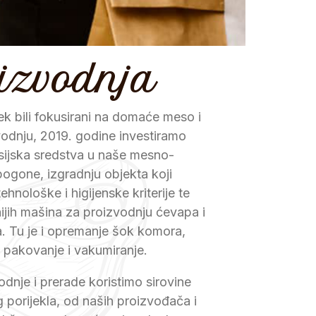
izvodnja
k bili fokusirani na domaće meso i
zvodnju, 2019. godine investiramo
sijska sredstva u naše mesno-
ogone, izgradnju objekta koji
hnološke i higijenske kriterije te
jih mašina za proizvodnju ćevapa i
. Tu je i opremanje šok komora,
 pakovanje i vakumiranje.
dnje i prerade koristimo sirovine
 porijekla, od naših proizvođača i