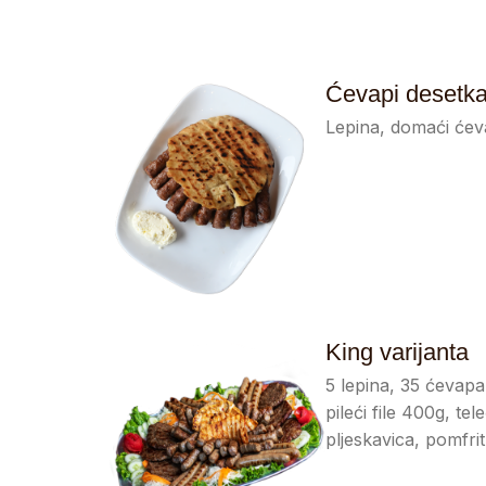
Ćevapi desetk
Lepina, domaći ćeva
King varijanta
5 lepina, 35 ćevapa
pileći file 400g, te
pljeskavica, pomfrit