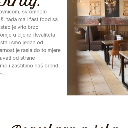
Kralj.
lovnicom, skromnom
š, tada mali fast food sa
tao je vrlo brzo
omjeru cijene i kvaliteta
stali smo jedan od
arnost je rasla do to mjere
avati od strane
emo i zaštitimo naš brend
H.