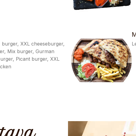
M
c burger, XXL cheeseburger,
L
er, Mix burger, Gurman
urger, Picant burger, XXL
icken
tava