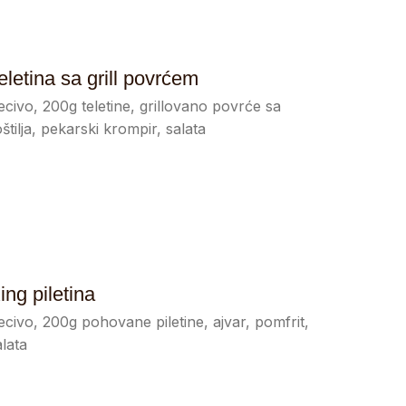
eletina sa grill povrćem
ecivo, 200g teletine, grillovano povrće sa
oštilja, pekarski krompir, salata
ing piletina
ecivo, 200g pohovane piletine, ajvar, pomfrit,
alata