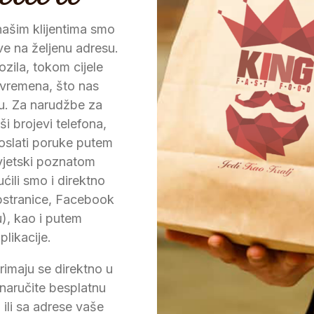
ašim klijentima smo
ve na željenu adresu.
zila, tokom cijele
 vremena, što nas
du. Za narudžbe za
i brojevi telefona,
poslati poruke putem
svjetski poznatom
li smo i direktno
bstranice, Facebook
), kao i putem
likacije.
rimaju se direktno u
 naručite besplatnu
ili sa adrese vaše