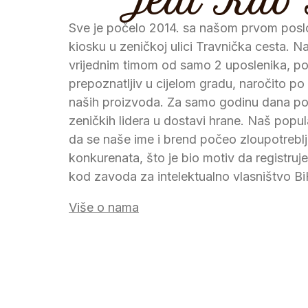
Jedi Kao 
Sve je počelo 2014. sa našom prvom pos
kiosku u zeničkoj ulici Travnička cesta. Na
vrijednim timom od samo 2 uposlenika, pos
prepoznatljiv u cijelom gradu, naročito po 
naših proizvoda. Za samo godinu dana po
zeničkih lidera u dostavi hrane. Naš popul
da se naše ime i brend počeo zloupotreblj
konkurenata, što je bio motiv da registruj
kod zavoda za intelektualno vlasništvo Bi
Više o nama