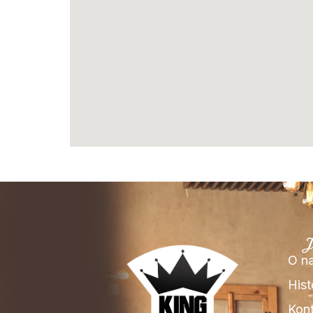
J
O n
Hist
Kont