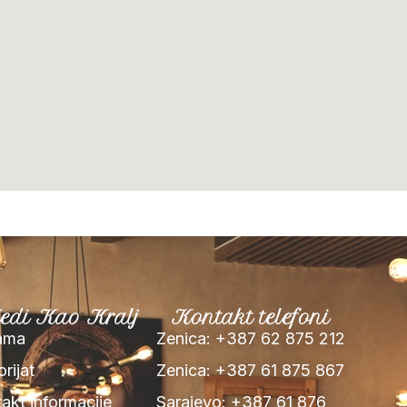
edi Kao Kralj
Kontakt telefoni
ama
Zenica: +387 62 875 212
orijat
Zenica: +387 61 875 867
akt informacije
Sarajevo: +387 61 876