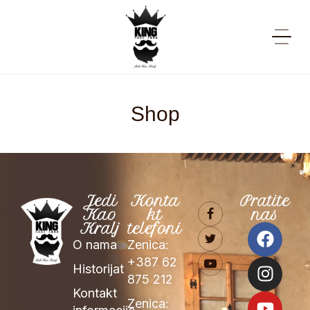
Shop
Jedi
Konta
Pratite
Kao
kt
nas
Kralj
telefoni
O nama
Zenica:
+387 62
Historijat
875 212
Kontakt
Zenica: